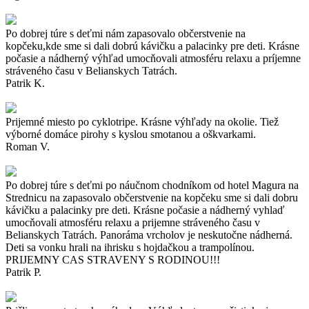
Po dobrej túre s deťmi nám zapasovalo občerstvenie na
kopčeku,kde sme si dali dobrú kávičku a palacinky pre deti. Krásne
počasie a nádherný výhľad umocňovali atmosféru relaxu a príjemne
stráveného času v Belianskych Tatrách.
Patrik K.
Prijemné miesto po cyklotripe. Krásne výhľady na okolie. Tiež
výborné domáce pirohy s kyslou smotanou a oškvarkami.
Roman V.
Po dobrej túre s deťmi po náučnom chodníkom od hotel Magura na
Strednicu na zapasovalo občerstvenie na kopčeku sme si dali dobru
kávičku a palacinky pre deti. Krásne počasie a nádherný vyhlaď
umocňovali atmosféru relaxu a prijemne stráveného času v
Belianskych Tatrách. Panoráma vrcholov je neskutočne nádherná.
Deti sa vonku hrali na ihrisku s hojdačkou a trampolínou.
PRIJEMNY CAS STRAVENY S RODINOU!!!
Patrik P.