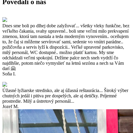
Povedali o nás
Dnes sme boli po dlhej dobe zalyžovať... všetky vleky funkčne, bez
veľkého čakania, svahy upravené.. boli sme veľmi milo prekvapení
zmenou, ktorá tam nastala a teda moderným vynovením.. oceňujem
to, že čaj si môžeme servírovať sami, sedenie vo vnútri parádne..
požičovňa a servis lyží k dispozícii.. Veľké upravené parkovisko,
milý personál, WC dostupné.. možno platiť kartou. My sme
odchádzali veľmi spokojní. Držíme palce nech sneh vydrží čo
najdlhšie, potom niečo vymyslieť na letnú sezónu a nech sa Vám
darí 🤗
Soňa I.
Úžasné lyžiarske stredisko, ale aj úžasná reštaurácia... Široký výber
chutných jedál i pitiva pre dospelých, ale aj detičky. Príjemné
prostredie. Milý a ústretový personál...
Jozef M.