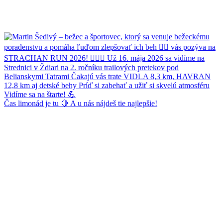
Čas limonád je tu 🍋 A u nás nájdeš tie najlepšie!