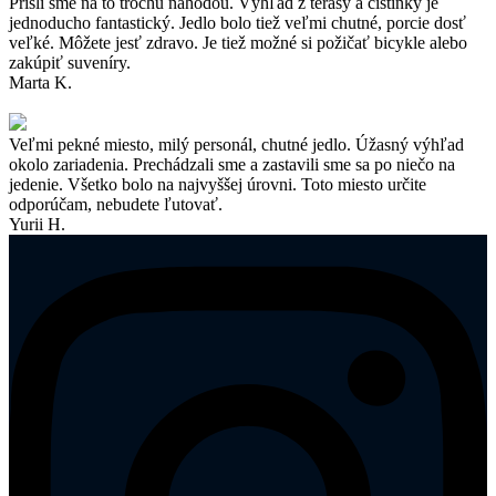
Prišli sme na to trochu náhodou. Výhľad z terasy a čistinky je
jednoducho fantastický. Jedlo bolo tiež veľmi chutné, porcie dosť
veľké. Môžete jesť zdravo. Je tiež možné si požičať bicykle alebo
zakúpiť suveníry.
Marta K.
Veľmi pekné miesto, milý personál, chutné jedlo. Úžasný výhľad
okolo zariadenia. Prechádzali sme a zastavili sme sa po niečo na
jedenie. Všetko bolo na najvyššej úrovni. Toto miesto určite
odporúčam, nebudete ľutovať.
Yurii H.