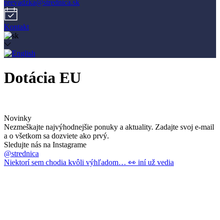
prevadzka@strednica.sk
Kontakt
Dotácia EU
Novinky
Nezmeškajte najvýhodnejšie ponuky a aktuality. Zadajte svoj e-mail
a o všetkom sa dozviete ako prvý.
Sledujte nás na Instagrame
@strednica
Niektorí sem chodia kvôli výhľadom… 👀 iní už vedia