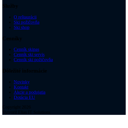
Služby
O reštaurácii
Ski požičovňa
Ski shop
Cenníky
Cenník skipas
Cenník ski servis
Cenník ski požičovňa
Dôležité informácie
Novinky
Kontakt
Akcie a podujatia
Dotácia EU
Copyright 2026
Vytvoril Elias IT Solutions