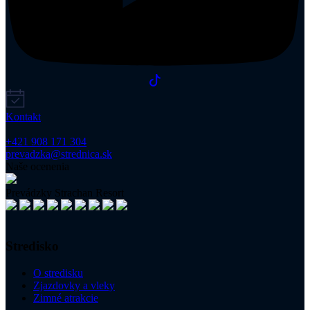
Kontakt
+421 908 171 304
prevadzka@strednica.sk
Naše ocenenia
Prevádzky Strachan Resort
Stredisko
O stredisku
Zjazdovky a vleky
Zimné atrakcie