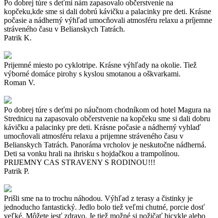
Po dobrej túre s deťmi nám zapasovalo občerstvenie na
kopčeku,kde sme si dali dobrú kávičku a palacinky pre deti. Krásne
počasie a nádherný výhľad umocňovali atmosféru relaxu a príjemne
stráveného času v Belianskych Tatrách.
Patrik K.
Prijemné miesto po cyklotripe. Krásne výhľady na okolie. Tiež
výborné domáce pirohy s kyslou smotanou a oškvarkami.
Roman V.
Po dobrej túre s deťmi po náučnom chodníkom od hotel Magura na
Strednicu na zapasovalo občerstvenie na kopčeku sme si dali dobru
kávičku a palacinky pre deti. Krásne počasie a nádherný vyhlaď
umocňovali atmosféru relaxu a prijemne stráveného času v
Belianskych Tatrách. Panoráma vrcholov je neskutočne nádherná.
Deti sa vonku hrali na ihrisku s hojdačkou a trampolínou.
PRIJEMNY CAS STRAVENY S RODINOU!!!
Patrik P.
Prišli sme na to trochu náhodou. Výhľad z terasy a čistinky je
jednoducho fantastický. Jedlo bolo tiež veľmi chutné, porcie dosť
veľké. Môžete jesť zdravo. Je tiež možné si požičať bicykle alebo