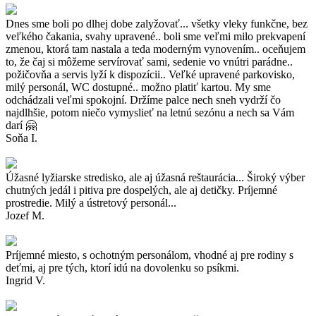
Dnes sme boli po dlhej dobe zalyžovať... všetky vleky funkčne, bez
veľkého čakania, svahy upravené.. boli sme veľmi milo prekvapení
zmenou, ktorá tam nastala a teda moderným vynovením.. oceňujem
to, že čaj si môžeme servírovať sami, sedenie vo vnútri parádne..
požičovňa a servis lyží k dispozícii.. Veľké upravené parkovisko,
milý personál, WC dostupné.. možno platiť kartou. My sme
odchádzali veľmi spokojní. Držíme palce nech sneh vydrží čo
najdlhšie, potom niečo vymyslieť na letnú sezónu a nech sa Vám
darí 🤗
Soňa I.
Úžasné lyžiarske stredisko, ale aj úžasná reštaurácia... Široký výber
chutných jedál i pitiva pre dospelých, ale aj detičky. Príjemné
prostredie. Milý a ústretový personál...
Jozef M.
Príjemné miesto, s ochotným personálom, vhodné aj pre rodiny s
deťmi, aj pre tých, ktorí idú na dovolenku so psíkmi.
Ingrid V.