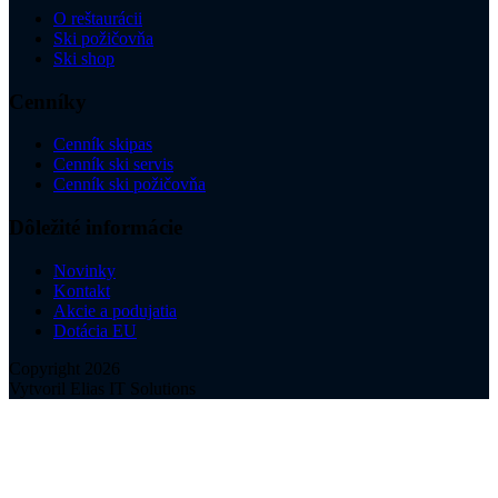
O reštaurácii
Ski požičovňa
Ski shop
Cenníky
Cenník skipas
Cenník ski servis
Cenník ski požičovňa
Dôležité informácie
Novinky
Kontakt
Akcie a podujatia
Dotácia EU
Copyright 2026
Vytvoril Elias IT Solutions