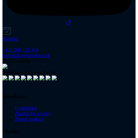
Kontakt
+421 908 171 304
prevadzka@strednica.sk
Naše ocenenia
Prevádzky Strachan Resort
Stredisko
O stredisku
Zjazdovky a vleky
Zimné atrakcie
Služby