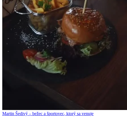
Martin Šedivý – bežec a športovec, ktorý sa venuje