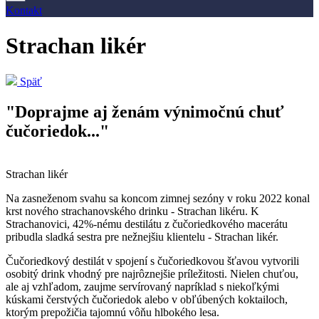
Kontakt
Strachan likér
Späť
"Doprajme aj ženám výnimočnú chuť
čučoriedok..."
Strachan likér
Na zasneženom svahu sa koncom zimnej sezóny v roku 2022 konal
krst nového strachanovského drinku - Strachan likéru. K
Strachanovici, 42%-nému destilátu z čučoriedkového macerátu
pribudla sladká sestra pre nežnejšiu klientelu - Strachan likér.
Čučoriedkový destilát v spojení s čučoriedkovou šťavou vytvorili
osobitý drink vhodný pre najrôznejšie príležitosti. Nielen chuťou,
ale aj vzhľadom, zaujme servírovaný napríklad s niekoľkými
kúskami čerstvých čučoriedok alebo v obľúbených koktailoch,
ktorým prepožičia tajomnú vôňu hlbokého lesa.