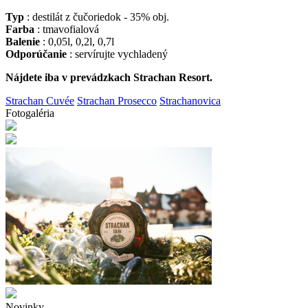
Typ
: destilát z čučoriedok - 35% obj.
Farba
: tmavofialová
Balenie
: 0,05l, 0,2l, 0,7l
Odporúčanie
: servírujte vychladený
Nájdete iba v prevádzkach Strachan Resort.
Strachan Cuvée
Strachan Prosecco
Strachanovica
Fotogaléria
Novinky