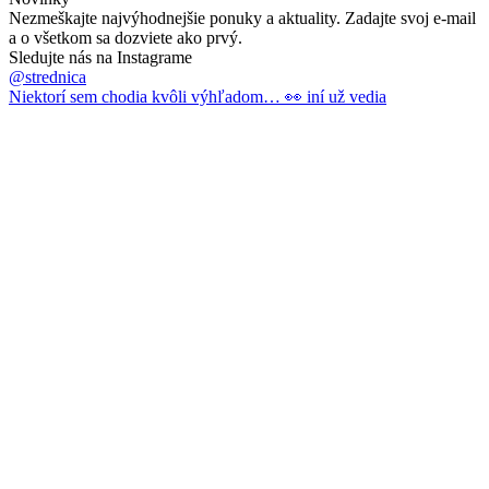
Nezmeškajte najvýhodnejšie ponuky a aktuality. Zadajte svoj e-mail
a o všetkom sa dozviete ako prvý.
Sledujte nás na Instagrame
@strednica
Niektorí sem chodia kvôli výhľadom… 👀 iní už vedia