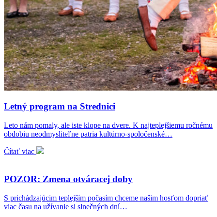
Letný program na Strednici
Leto nám pomaly, ale iste klope na dvere. K najteplejšiemu ročnému
obdobiu neodmysliteľne patria kultúrno-spoločenské…
Čítať viac
POZOR: Zmena otváracej doby
S prichádzajúcim teplejším počasím chceme našim hosťom dopriať
viac času na užívanie si slnečných dní…