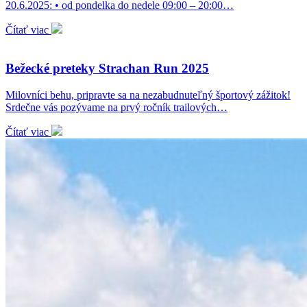
20.6.2025: • od pondelka do nedele 09:00 – 20:00…
Čítať viac
Bežecké preteky Strachan Run 2025
Milovníci behu, pripravte sa na nezabudnuteľný športový zážitok!
Srdečne vás pozývame na prvý ročník trailových…
Čítať viac