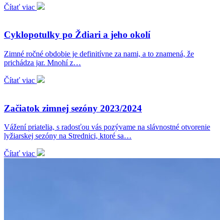
Čítať viac
Cyklopotulky po Ždiari a jeho okolí
Zimné ročné obdobie je definitívne za nami, a to znamená, že
prichádza jar. Mnohí z…
Čítať viac
Začiatok zimnej sezóny 2023/2024
Vážení priatelia, s radosťou vás pozývame na slávnostné otvorenie
lyžiarskej sezóny na Strednici, ktoré sa…
Čítať viac