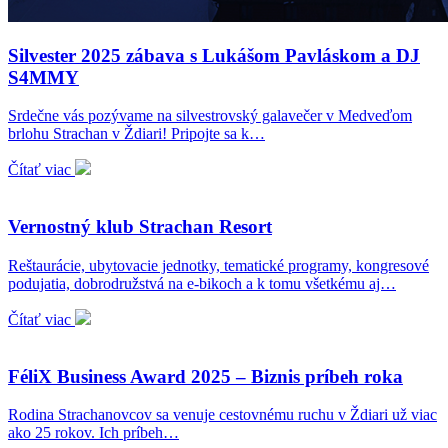
Silvester 2025 zábava s Lukášom Pavláskom a DJ
S4MMY
Srdečne vás pozývame na silvestrovský galavečer v Medveďom
brlohu Strachan v Ždiari! Pripojte sa k…
Čítať viac
Vernostný klub Strachan Resort
Reštaurácie, ubytovacie jednotky, tematické programy, kongresové
podujatia, dobrodružstvá na e-bikoch a k tomu všetkému aj…
Čítať viac
FéliX Business Award 2025 – Biznis príbeh roka
Rodina Strachanovcov sa venuje cestovnému ruchu v Ždiari už viac
ako 25 rokov. Ich príbeh…