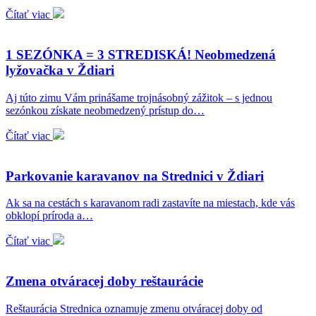
Čítať viac
1 SEZÓNKA = 3 STREDISKÁ! Neobmedzená
lyžovačka v Ždiari
Aj túto zimu Vám prinášame trojnásobný zážitok – s jednou
sezónkou získate neobmedzený prístup do…
Čítať viac
Parkovanie karavanov na Strednici v Ždiari
Ak sa na cestách s karavanom radi zastavíte na miestach, kde vás
obklopí príroda a…
Čítať viac
Zmena otváracej doby reštaurácie
Reštaurácia Strednica oznamuje zmenu otváracej doby od