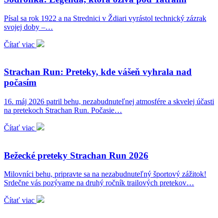
Písal sa rok 1922 a na Strednici v Ždiari vyrástol technický zázrak
svojej doby –…
Čítať viac
Strachan Run: Preteky, kde vášeň vyhrala nad
počasím
16. máj 2026 patril behu, nezabudnuteľnej atmosfére a skvelej účasti
na pretekoch Strachan Run. Počasie…
Čítať viac
Bežecké preteky Strachan Run 2026
Milovníci behu, pripravte sa na nezabudnuteľný športový zážitok!
Srdečne vás pozývame na druhý ročník trailových pretekov…
Čítať viac