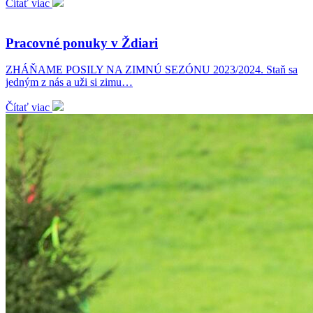
Čítať viac
Pracovné ponuky v Ždiari
ZHÁŇAME POSILY NA ZIMNÚ SEZÓNU 2023/2024. Staň sa
jedným z nás a uži si zimu…
Čítať viac