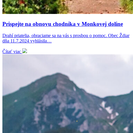
Prispejte na obnovu chodníka v Monkovej doline
Drahí priatelia, obraciame sa na vás s prosbou o pomoc. Obec Ždiar
dňa 11.7.2024 vyhlásila…
Čítať viac