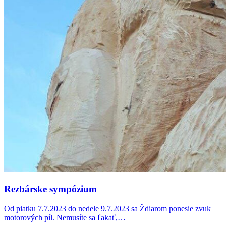
Rezbárske sympózium
Od piatku 7.7.2023 do nedele 9.7.2023 sa Ždiarom ponesie zvuk
motorových píl. Nemusíte sa ľakať,…