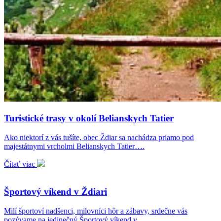
Turistické trasy v okolí Belianskych Tatier
Ako niektorí z vás tušíte, obec Ždiar sa nachádza priamo pod
majestátnymi vrcholmi Belianskych Tatier….
Čítať viac
Športový víkend v Ždiari
Milí športoví nadšenci, milovníci hôr a zábavy, srdečne vás
pozývame na jedinečný Športový víkend v…