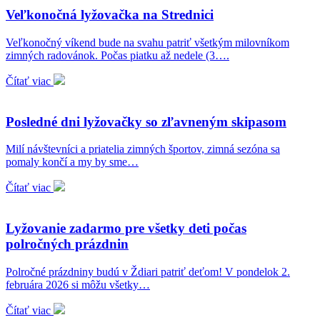
Veľkonočná lyžovačka na Strednici
Veľkonočný víkend bude na svahu patriť všetkým milovníkom
zimných radovánok. Počas piatku až nedele (3….
Čítať viac
Posledné dni lyžovačky so zľavneným skipasom
Milí návštevníci a priatelia zimných športov, zimná sezóna sa
pomaly končí a my by sme…
Čítať viac
Lyžovanie zadarmo pre všetky deti počas
polročných prázdnin
Polročné prázdniny budú v Ždiari patriť deťom! V pondelok 2.
februára 2026 si môžu všetky…
Čítať viac