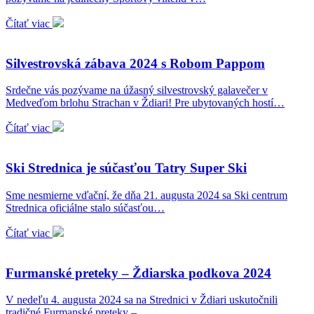
Čítať viac
Silvestrovská zábava 2024 s Robom Pappom
Srdečne vás pozývame na úžasný silvestrovský galavečer v
Medveďom brlohu Strachan v Ždiari! Pre ubytovaných hostí…
Čítať viac
Ski Strednica je súčasťou Tatry Super Ski
Sme nesmierne vďační, že dňa 21. augusta 2024 sa Ski centrum
Strednica oficiálne stalo súčasťou…
Čítať viac
Furmanské preteky – Ždiarska podkova 2024
V nedeľu 4. augusta 2024 sa na Strednici v Ždiari uskutočnili
tradičné Furmanské preteky –…