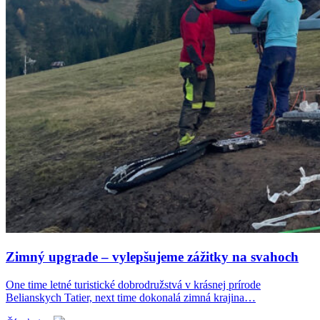
Zimný upgrade – vylepšujeme zážitky na svahoch
One time letné turistické dobrodružstvá v krásnej prírode
Belianskych Tatier, next time dokonalá zimná krajina…