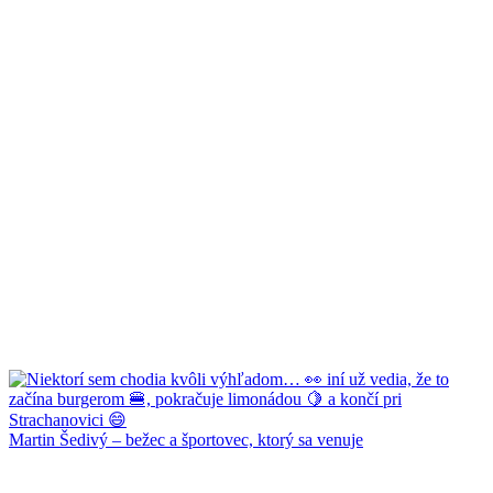
Martin Šedivý – bežec a športovec, ktorý sa venuje