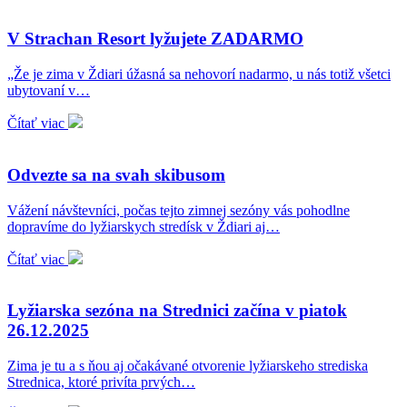
V Strachan Resort lyžujete ZADARMO
„Že je zima v Ždiari úžasná sa nehovorí nadarmo, u nás totiž všetci
ubytovaní v…
Čítať viac
Odvezte sa na svah skibusom
Vážení návštevníci, počas tejto zimnej sezóny vás pohodlne
dopravíme do lyžiarskych stredísk v Ždiari aj…
Čítať viac
Lyžiarska sezóna na Strednici začína v piatok
26.12.2025
Zima je tu a s ňou aj očakávané otvorenie lyžiarskeho strediska
Strednica, ktoré privíta prvých…