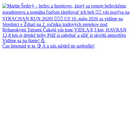
Čas limonád je tu 🍋 A u nás nájdeš tie najlepšie!