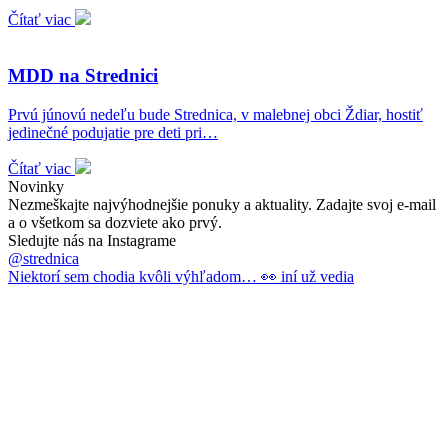
Čítať viac
MDD na Strednici
Prvú júnovú nedeľu bude Strednica, v malebnej obci Ždiar, hostiť
jedinečné podujatie pre deti pri…
Čítať viac
Novinky
Nezmeškajte najvýhodnejšie ponuky a aktuality. Zadajte svoj e-mail
a o všetkom sa dozviete ako prvý.
Sledujte nás na Instagrame
@strednica
Niektorí sem chodia kvôli výhľadom… 👀 iní už vedia